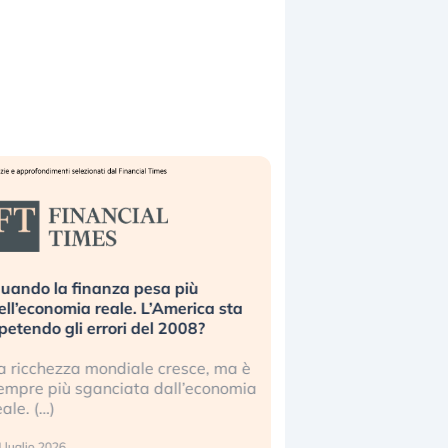
pesa più
Russia e Cina pronti a spegnere
 L’America sta
Starlink. Gli investitori stanno
del 2008?
sottovalutando il rischio?
le cresce, ma è
Gli investitori tech continuano a
a dall’economia
ignorare il rischio geopolitico: il (…)
17 luglio 2026