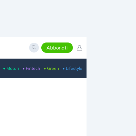
Abbonati
• Motori
• Fintech
• Green
• Lifestyle