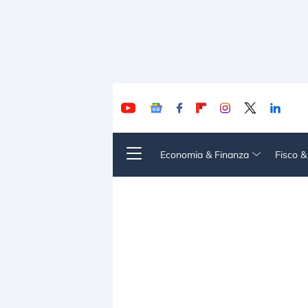
Economia & Finanza
Fisco 