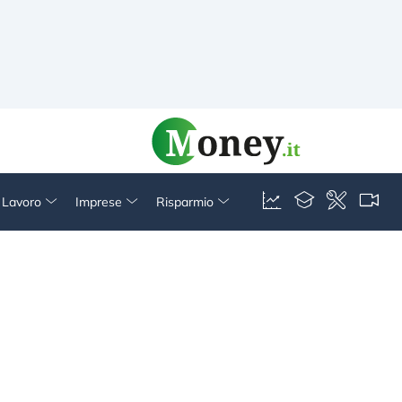
& Lavoro
Imprese
Risparmio