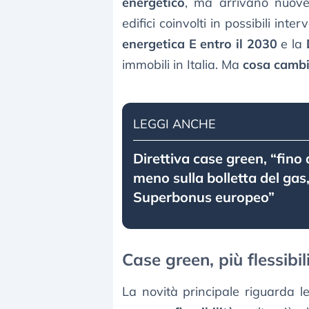
energetico
, ma arrivano nuove
edifici coinvolti in possibili int
energetica E entro il 2030
e la
immobili in Italia. Ma
cosa camb
LEGGI ANCHE
Direttiva case green, “fino 
meno sulla bolletta del gas
Superbonus europeo”
Case green, più flessibil
La novità principale riguarda l