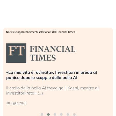
a mia vita è rovinata». Investitori in preda al
Quan
nico dopo lo scoppio della bolla AI
L’Ame
 crollo della bolla AI travolge il Kospi, mentre gli
La r
vestitori retail (…)
sgan
luglio 2026
24 lug