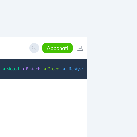
Abbonati
• Motori
• Fintech
• Green
• Lifestyle