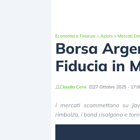
Economia e Finanza
>
Azioni
>
Mercati Em
Borsa Argen
Fiducia in M
Claudia Cervi
27 Ottobre 2025 - 17:0
I mercati scommettono su Javie
rimbalza, i bond risalgono e torna