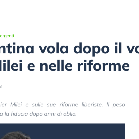
ergenti
tina vola dopo il v
ilei e nelle riforme
8
r Milei e sulle sue riforme liberiste. Il peso
 la fiducia dopo anni di oblio.