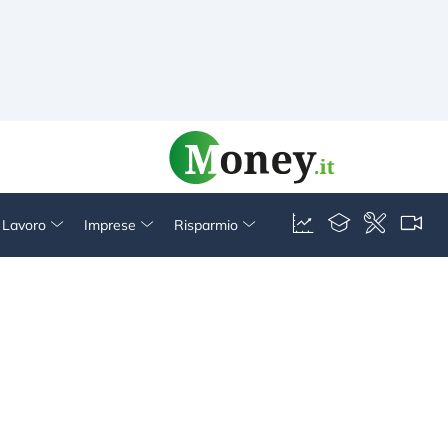
& Lavoro
Imprese
Risparmio