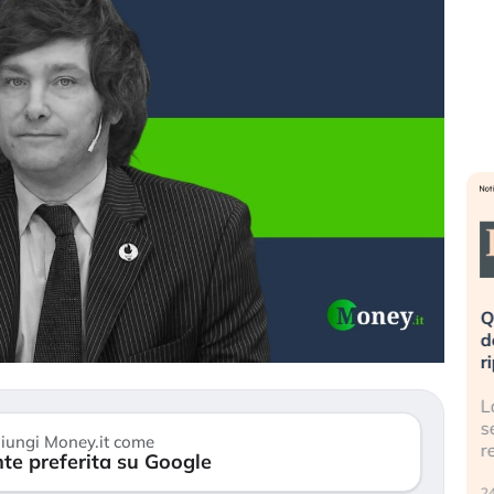
eme alla
«La mia vita è rovinata». Investitori
Q
uidando il
in preda al panico dopo lo scoppio
d
della bolla AI
r
finalmente
Il crollo della bolla AI travolge il
L
tanchezza
Kospi, mentre gli investitori retail (…)
s
iungi Money.it come
r
te preferita su Google
30 luglio 2026
24