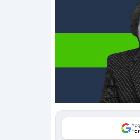
Dalle valutazioni estr
correzione. Cosa sta g
repricing degli asset?
Gli investitori stanno 
mostrando segni di s
Agg
verso le (…)
Fon
3 agosto 2026