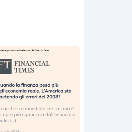
uando la finanza pesa più
Russia e Cina pronti
ell’economia reale. L’America sta
Starlink. Gli investit
ipetendo gli errori del 2008?
sottovalutando il ris
a ricchezza mondiale cresce, ma è
Gli investitori tech c
empre più sganciata dall’economia
ignorare il rischio geop
eale. (…)
17 luglio 2026
 luglio 2026