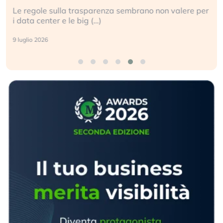
Le regole sulla trasparenza sembrano non valere per
i data center e le big (…)
9 luglio 2026