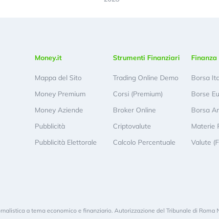
Money.it
Strumenti Finanziari
Finanza 
Mappa del Sito
Trading Online Demo
Borsa It
Money Premium
Corsi (Premium)
Borse E
Money Aziende
Broker Online
Borsa A
Pubblicità
Criptovalute
Materie 
Pubblicità Elettorale
Calcolo Percentuale
Valute (
rnalistica a tema economico e finanziario. Autorizzazione del Tribunale di Roma 