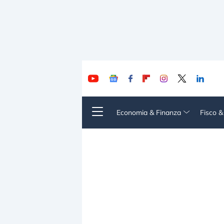
Economia & Finanza
Fisco 