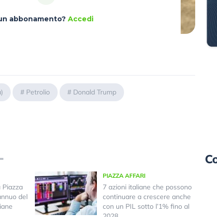
à un abbonamento?
Accedi
)
#
Petrolio
#
Donald Trump
Co
PIAZZA AFFARI
a Piazza
7 azioni italiane che possono
annuo del
continuare a crescere anche
iane
con un PIL sotto l’1% fino al
2028