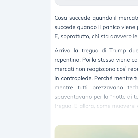
Cosa succede quando il mercato
succede quando il panico viene p
E, soprattutto, chi sta davvero
Arriva la tregua di Trump due
repentina. Poi la stessa viene c
mercati non reagiscono così rep
in contropiede. Perché mentre tu
mentre tutti prezzavano tec
spaventavano per la “notte di t
tregua. E allora, come muoversi 
Leonardo ed Eni, questo devi p