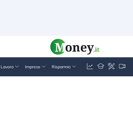
& Lavoro
Imprese
Risparmio