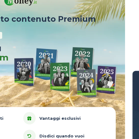
sto contenuto Premium
u
um
ti
Vantaggi esclusivi
Disdici quando vuoi