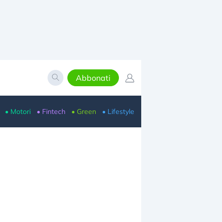
Abbonati
• Motori
• Fintech
• Green
• Lifestyle