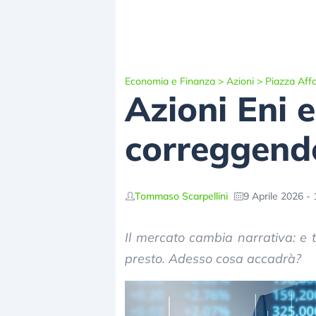
Economia e Finanza
>
Azioni
>
Piazza Affa
Azioni Eni 
correggendo
Tommaso Scarpellini
9 Aprile 2026 - 
Il mercato cambia narrativa: e 
presto. Adesso cosa accadrà?