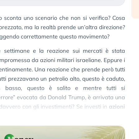
 sconta uno scenario che non si verifica? Cosa
rezzato, ma la realtà prende un’altra direzione?
 leggendo correttamente questo movimento?
 settimane e la reazione sui mercati è stata
ompromessa da azioni militari israeliane. Eppure i
entinamente. Una reazione che prende però tutti
tti prezzavano un petrolio alto, questo è caduto,
h basso, questo è salito e mentre tutti si
errore” evocata da Donald Trump, è arrivata una
davvero con gli investimenti? Se investi in
azioni
roprio saperlo
.