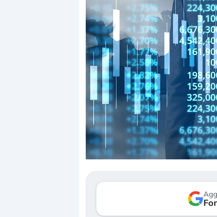
Dalle valutazioni e
correzione. Cosa st
repricing degli asse
Gli investitori stan
mostrando segni di
Agg
verso le (…)
Fon
3 agosto 2026