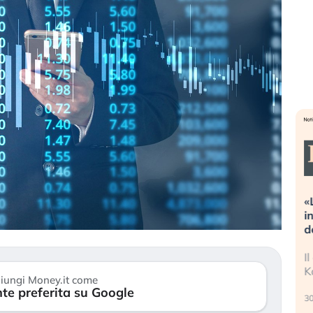
streme alla
«La mia vita è rovinata». Investitori
a guidando il
in preda al panico dopo lo scoppio
t?
della bolla AI
no finalmente
Il crollo della bolla AI travolge il
 stanchezza
Kospi, mentre gli investitori retail (…)
iungi Money.it come
te preferita su Google
30 luglio 2026