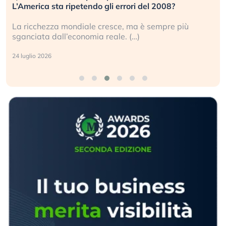
L’America sta ripetendo gli errori del 2008?
La ricchezza mondiale cresce, ma è sempre più
sganciata dall’economia reale. (…)
24 luglio 2026