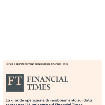
La grande operazione di insabbiamento sui data
center per l’AI, spiegata sul Financial Times