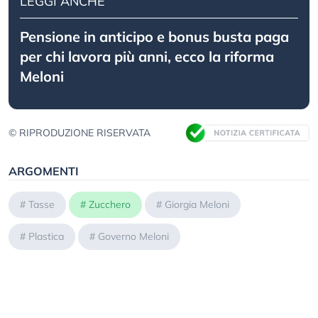
LEGGI ANCHE
Pensione in anticipo e bonus busta paga
per chi lavora più anni, ecco la riforma
Meloni
© RIPRODUZIONE RISERVATA
ARGOMENTI
#
Tasse
#
Zucchero
#
Giorgia Meloni
#
Plastica
#
Governo Meloni