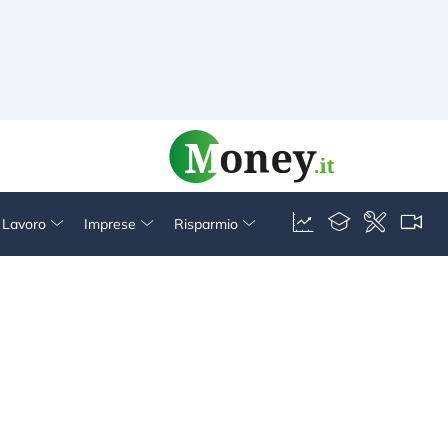
& Lavoro
Imprese
Risparmio