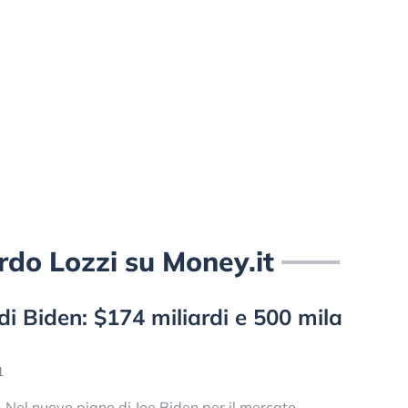
cardo Lozzi su Money.it
 di Biden: $174 miliardi e 500 mila
1
Nel nuovo piano di Joe Biden per il mercato