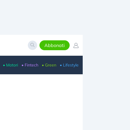
Abbonati
• Motori
• Fintech
• Green
• Lifestyle