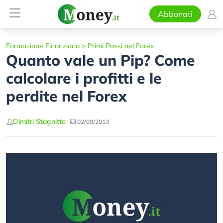
Abbonati
Formazione Finanziaria
>
Primi Passi nel Forex
Quanto vale un Pip? Come
calcolare i profitti e le
perdite nel Forex
Dimitri Stagnitto
02/09/2013