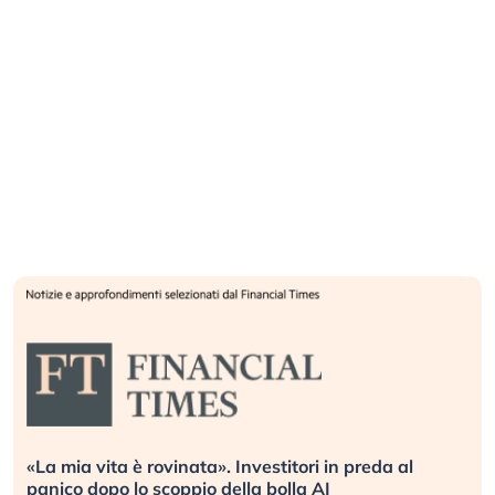
Quando la finanza pesa più dell’economia reale.
L’America sta ripetendo gli errori del 2008?