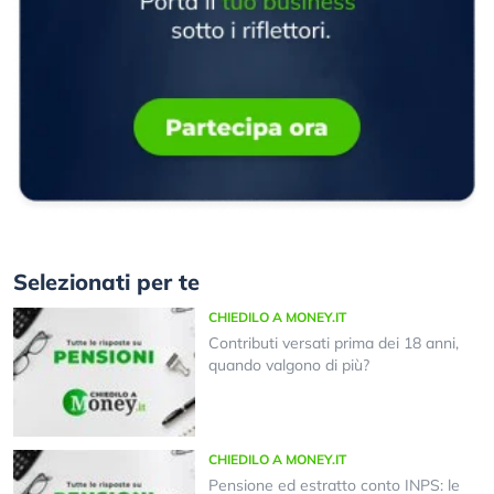
Selezionati per te
CHIEDILO A MONEY.IT
Contributi versati prima dei 18 anni,
quando valgono di più?
CHIEDILO A MONEY.IT
Pensione ed estratto conto INPS: le