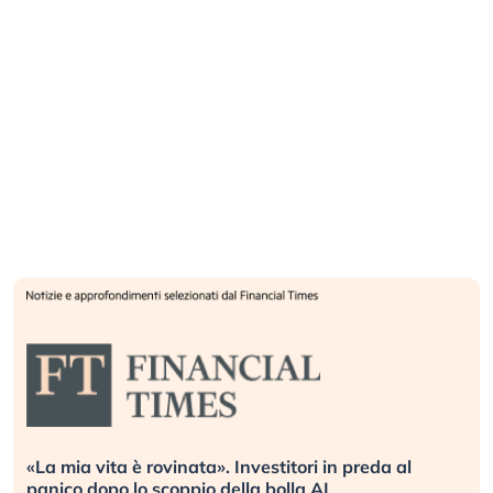
«La mia vita è rovinata». Investitori in preda al
panico dopo lo scoppio della bolla AI