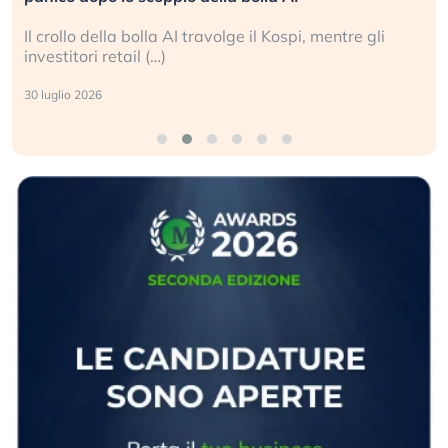
Il crollo della bolla AI travolge il Kospi, mentre gli
investitori retail (…)
30 luglio 2026