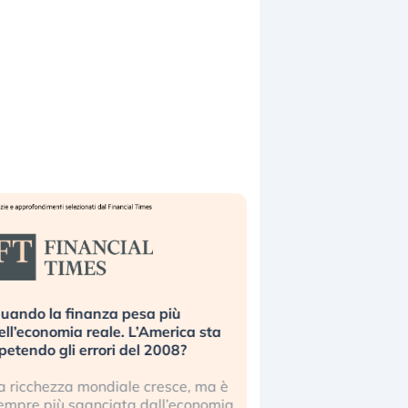
uando la finanza pesa più
Russia e Cina pronti
ell’economia reale. L’America sta
Starlink. Gli investit
ipetendo gli errori del 2008?
sottovalutando il ris
a ricchezza mondiale cresce, ma è
Gli investitori tech c
empre più sganciata dall’economia
ignorare il rischio geop