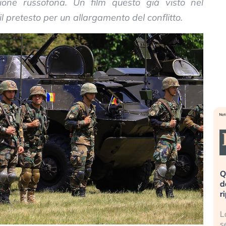
ione russofona. Un film questo già visto nel
 pretesto per un allargamento del conflitto.
eme alla
«La mia vita è rovinata». Investitori
Q
uidando il
in preda al panico dopo lo scoppio
d
della bolla AI
r
finalmente
Il crollo della bolla AI travolge il
L
tanchezza
Kospi, mentre gli investitori retail (…)
s