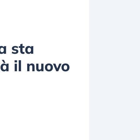
a sta
à il nuovo