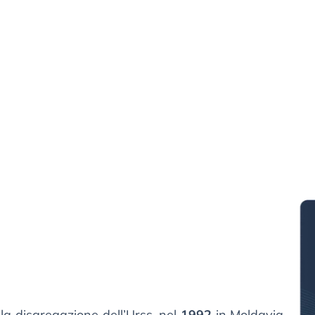
a disgregazione dell’Urss, nel
1992
in Moldavia