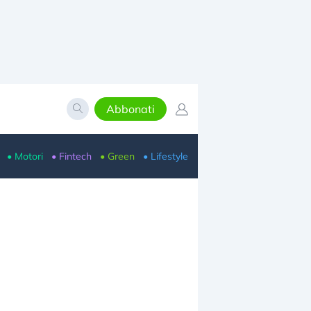
Abbonati
• Motori
• Fintech
• Green
• Lifestyle