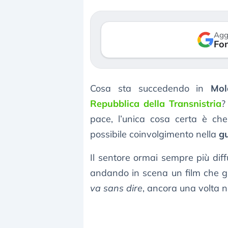
verso le (…)
3 agosto 2026
Agg
Fon
Cosa sta succedendo in
Mo
Repubblica della Transnistria
?
pace, l’unica cosa certa è ch
possibile coinvolgimento nella
g
Il sentore ormai sempre più dif
andando in scena un film che g
va sans dire
, ancora una volta n