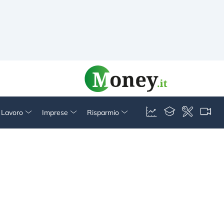
& Lavoro
Imprese
Risparmio