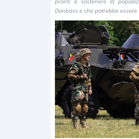
pronti a sostenere la popolaz
Donbass e che potrebbe essere il
Dalle valutazioni estr
correzione. Cosa sta g
repricing degli asset?
Gli investitori stanno 
mostrando segni di s