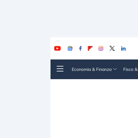
Economia & Finanza
Fisco 