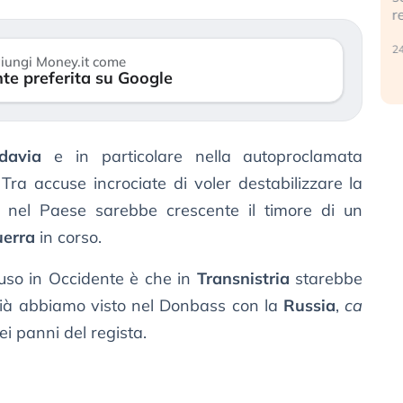
r
30 luglio 2026
24
iungi Money.it come
te preferita su Google
ldavia
e in particolare nella autoproclamata
 Tra accuse incrociate di voler destabilizzare la
e nel Paese sarebbe crescente il timore di un
uerra
in corso.
fuso in Occidente è che in
Transnistria
starebbe
ià abbiamo visto nel Donbass con la
Russia
,
ca
ei panni del regista.