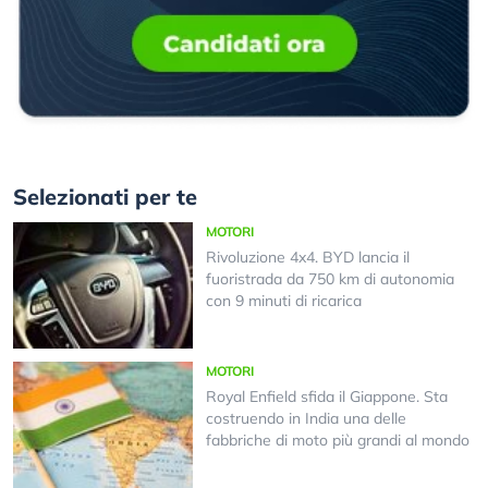
Selezionati per te
MOTORI
Rivoluzione 4x4. BYD lancia il
fuoristrada da 750 km di autonomia
con 9 minuti di ricarica
MOTORI
Royal Enfield sfida il Giappone. Sta
costruendo in India una delle
fabbriche di moto più grandi al mondo