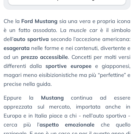
Che la
Ford Mustang
sia una vera e propria icona
è un fatto assodato. La
muscle car
è il simbolo
dell’
auto sportiva
secondo l’accezione americana:
esagerata
nelle forme e nei contenuti, divertente e
ad un
prezzo accessibile
. Concetti per molti versi
differenti dalla
sportive europee
e giapponesi,
magari meno eisibizionistiche ma più “perfettine” e
precise nella guida.
Eppure la
Mustang
continua ad essere
apprezzata sul mercato, importata anche in
Europa e in Italia piace a chi - nell’auto sportiva -
cerca più l’
aspetto emozionale
che quello
razionale. E non è un caso se per il quarto anno di