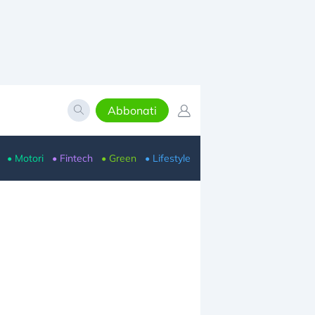
Abbonati
• Motori
• Fintech
• Green
• Lifestyle