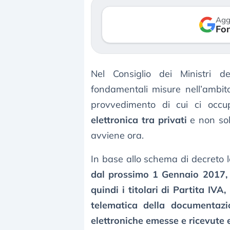
verso le (…)
Agg
Fon
3 agosto 2026
Nel Consiglio dei Ministri d
fondamentali misure nell’ambit
provvedimento di cui ci occu
elettronica tra privati
e non sol
avviene ora.
In base allo schema di decreto leg
dal prossimo 1 Gennaio 2017, a
quindi i titolari di Partita IVA
telematica della documentazio
elettroniche emesse e ricevute e