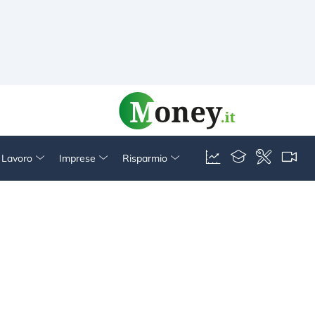
& Lavoro
Imprese
Risparmio