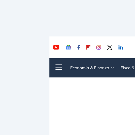
Economia & Finanza
Fisco 