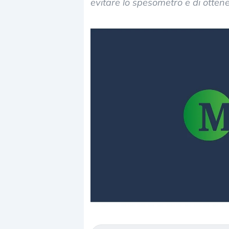
evitare lo spesometro e di ottener
Dalle valutazioni estr
correzione. Cosa sta g
repricing degli asset?
Gli investitori stanno 
mostrando segni di s