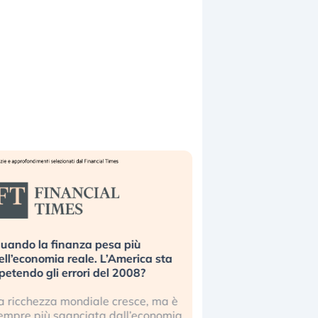
uando la finanza pesa più
Russia e Cina pronti
ell’economia reale. L’America sta
Starlink. Gli investit
ipetendo gli errori del 2008?
sottovalutando il ris
a ricchezza mondiale cresce, ma è
Gli investitori tech c
empre più sganciata dall’economia
ignorare il rischio geop