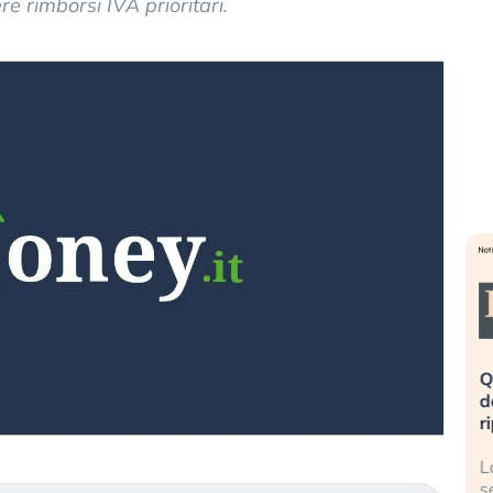
e rimborsi IVA prioritari.
eme alla
«La mia vita è rovinata». Investitori
Q
uidando il
in preda al panico dopo lo scoppio
d
della bolla AI
r
finalmente
Il crollo della bolla AI travolge il
L
tanchezza
Kospi, mentre gli investitori retail (…)
s