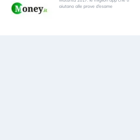
Maturità 2017: le migliori app che ti
aiutano alle prove d’esame