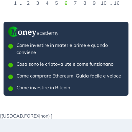
1
...
2
3
4
5
6
7
8
9
10
...
16
Come investire in materie prime e quando
conviene
Cosa sono le criptovalute e come funzionano
Come comprare Ethereum. Guida facile e veloce
Come investire in Bitcoin
[(USDCAD.FOREX|non)
]