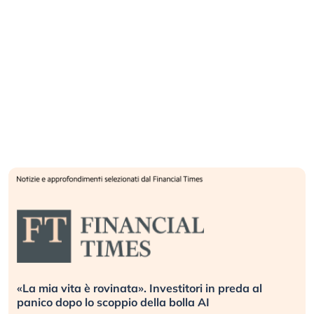
Quando la finanza pesa più dell’economia reale.
L’America sta ripetendo gli errori del 2008?