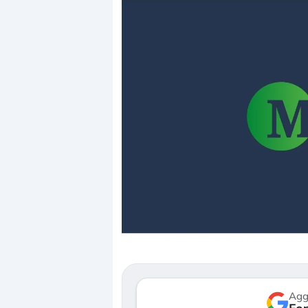
Dalle valutazioni estr
correzione. Cosa sta g
repricing degli asset?
Gli investitori stanno 
mostrando segni di s
verso le (…)
Agg
3 agosto 2026