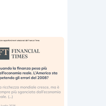
uando la finanza pesa più
Russia e Cina pronti
ell’economia reale. L’America sta
Starlink. Gli investit
ipetendo gli errori del 2008?
sottovalutando il ris
a ricchezza mondiale cresce, ma è
Gli investitori tech c
empre più sganciata dall’economia
ignorare il rischio geop
eale. (…)
17 luglio 2026
 luglio 2026