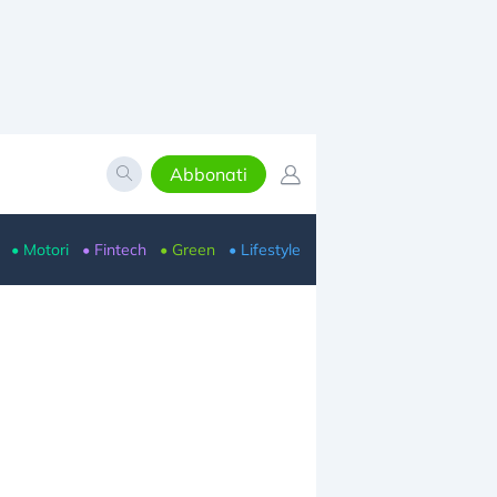
Abbonati
• Motori
• Fintech
• Green
• Lifestyle