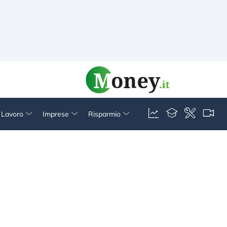
& Lavoro
Imprese
Risparmio