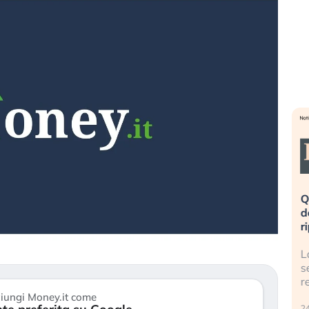
eme alla
«La mia vita è rovinata». Investitori
Q
uidando il
in preda al panico dopo lo scoppio
d
della bolla AI
r
finalmente
Il crollo della bolla AI travolge il
L
tanchezza
Kospi, mentre gli investitori retail (…)
s
r
30 luglio 2026
iungi Money.it come
24