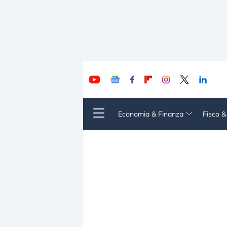
Economia & Finanza
Fisco 