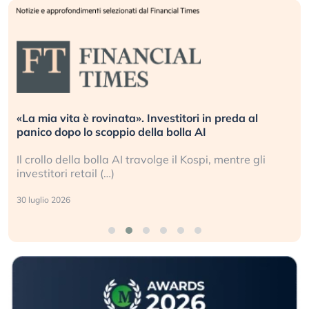
«La mia vita è rovinata». Investitori in preda al
panico dopo lo scoppio della bolla AI
Il crollo della bolla AI travolge il Kospi, mentre gli
investitori retail (…)
30 luglio 2026