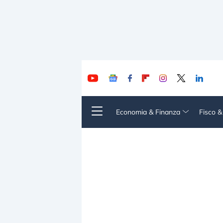
Economia & Finanza
Fisco 