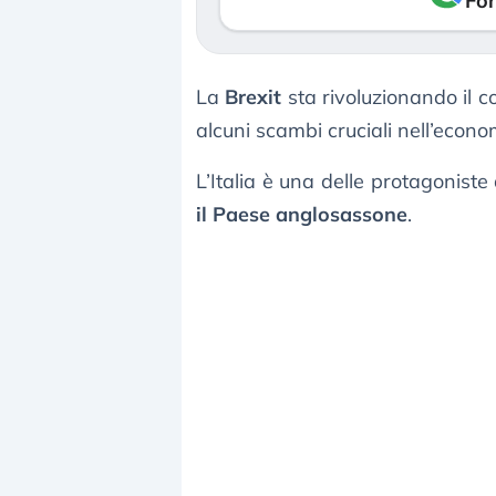
Fon
La
Brexit
sta rivoluzionando il c
alcuni scambi cruciali nell’econ
L’Italia è una delle protagonist
il Paese anglosassone
.