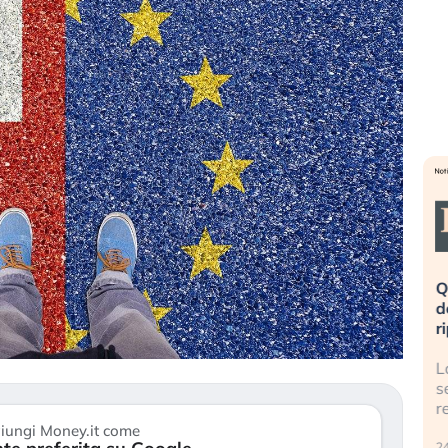
eme alla
«La mia vita è rovinata». Investitori
Q
uidando il
in preda al panico dopo lo scoppio
d
della bolla AI
r
finalmente
Il crollo della bolla AI travolge il
L
tanchezza
Kospi, mentre gli investitori retail (…)
s
r
30 luglio 2026
iungi Money.it come
24