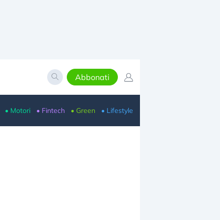
Abbonati
• Motori
• Fintech
• Green
• Lifestyle