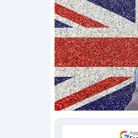
Dalle valutazioni estr
correzione. Cosa sta g
repricing degli asset?
Gli investitori stanno 
mostrando segni di s
verso le (…)
Agg
3 agosto 2026