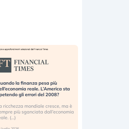
uando la finanza pesa più
Russia e Cina pronti
ell’economia reale. L’America sta
Starlink. Gli investit
ipetendo gli errori del 2008?
sottovalutando il ris
a ricchezza mondiale cresce, ma è
Gli investitori tech c
empre più sganciata dall’economia
ignorare il rischio geop
eale. (…)
17 luglio 2026
 luglio 2026