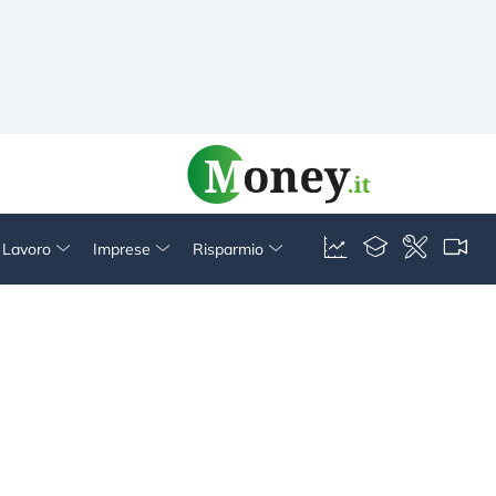
& Lavoro
Imprese
Risparmio