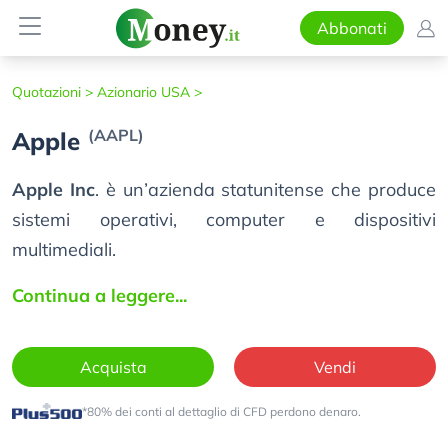
Abbonati
Quotazioni >
Azionario USA >
(AAPL)
Apple
Apple Inc
. è un’azienda statunitense che produce
sistemi operativi, computer e dispositivi
multimediali.
Continua a leggere...
Acquista
Vendi
*80% dei conti al dettaglio di CFD perdono denaro.