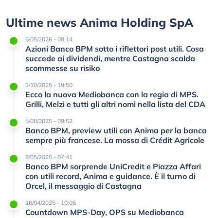
Ultime news Anima Holding SpA
6/05/2026 - 08:14
Azioni Banco BPM sotto i riflettori post utili. Cosa
succede ai dividendi, mentre Castagna scalda
scommesse su risiko
3/10/2025 - 19:50
Ecco la nuova Mediobanca con la regia di MPS.
Grilli, Melzi e tutti gli altri nomi nella lista del CDA
5/08/2025 - 09:52
Banco BPM, preview utili con Anima per la banca
sempre più francese. La mossa di Crédit Agricole
8/05/2025 - 07:41
Banco BPM sorprende UniCredit e Piazza Affari
con utili record, Anima e guidance. È il turno di
Orcel, il messaggio di Castagna
16/04/2025 - 10:06
Countdown MPS-Day, OPS su Mediobanca