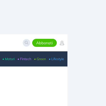
Abbonati
• Motori
• Fintech
• Green
• Lifestyle