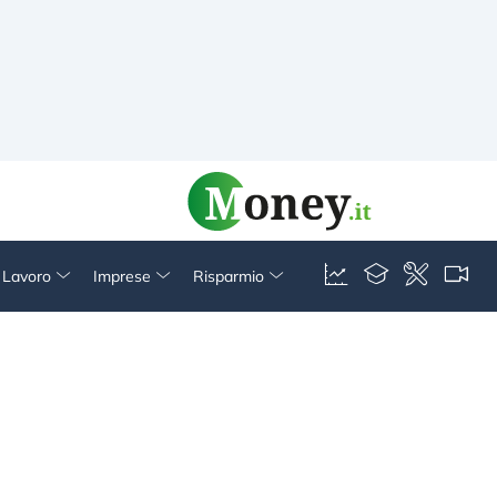
& Lavoro
Imprese
Risparmio