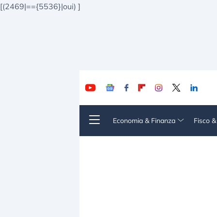
[(2469|=={5536}|oui)
]
Economia & Finanza
Fisco 