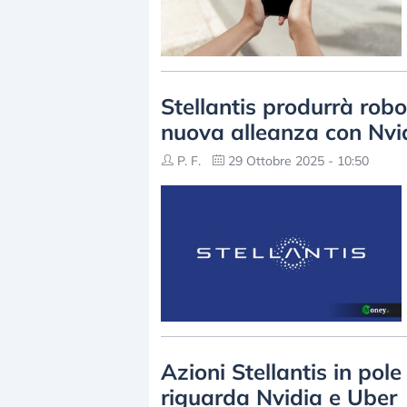
Stellantis produrrà rob
nuova alleanza con Nvi
P. F.
29 Ottobre 2025 - 10:50
Azioni Stellantis in pol
riguarda Nvidia e Uber