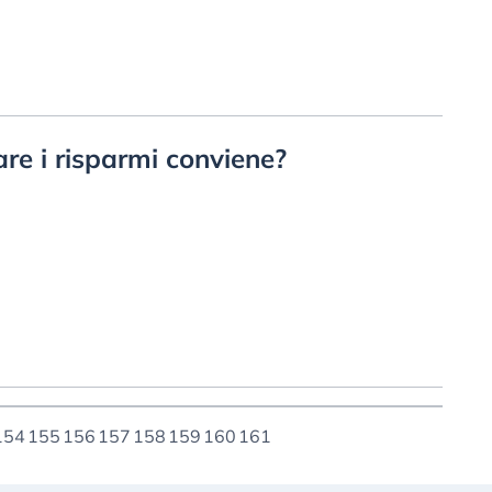
irare i risparmi conviene?
154
155
156
157
158
159
160
161