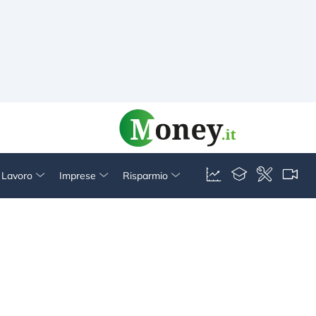
& Lavoro
Imprese
Risparmio