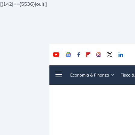
[(142|=={5536}|oui)
]
Economia & Finanza
Fisco 