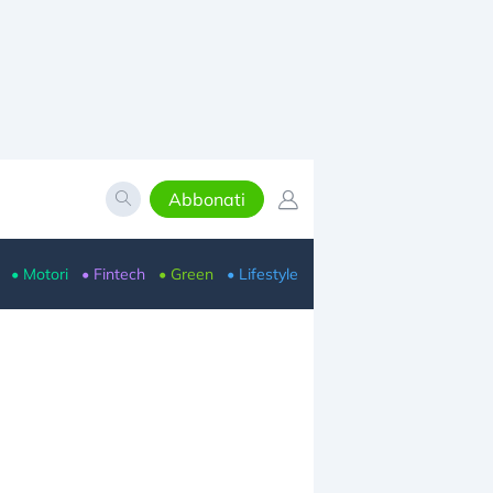
Abbonati
• Motori
• Fintech
• Green
• Lifestyle