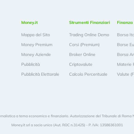
Money.it
Strumenti Finanziari
Finanza 
Mappa del Sito
Trading Online Demo
Borsa It
Money Premium
Corsi (Premium)
Borse E
Money Aziende
Broker Online
Borsa A
Pubblicità
Criptovalute
Materie 
Pubblicità Elettorale
Calcolo Percentuale
Valute (
rnalistica a tema economico e finanziario. Autorizzazione del Tribunale di Roma 
Money.it srl a socio unico (Aut. ROC n.31425) - P. IVA: 13586361001