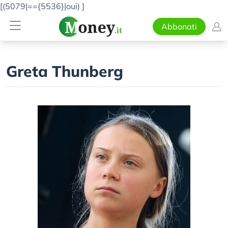
[(5079|=={5536}|oui)
]
Abbonati
Greta Thunberg