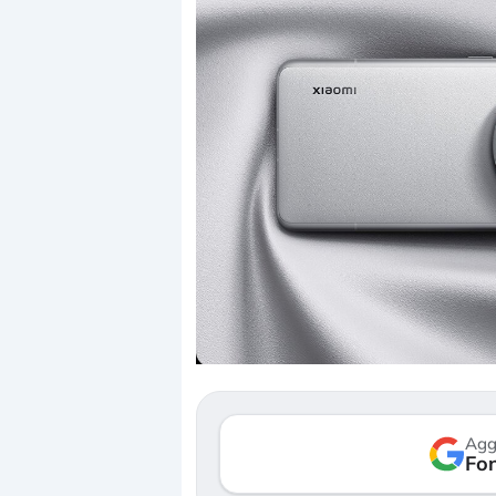
Quando la finanza pesa più
Russia e Cina pro
dell’economia reale. L’America sta
Starlink. Gli inves
ripetendo gli errori del 2008?
sottovalutando il 
La ricchezza mondiale cresce, ma è
Gli investitori tec
sempre più sganciata dall’economia
ignorare il rischio 
Agg
reale. (…)
Fon
17 luglio 2026
24 luglio 2026