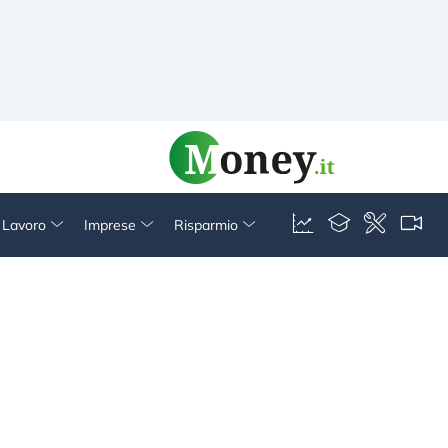
& Lavoro
Imprese
Risparmio