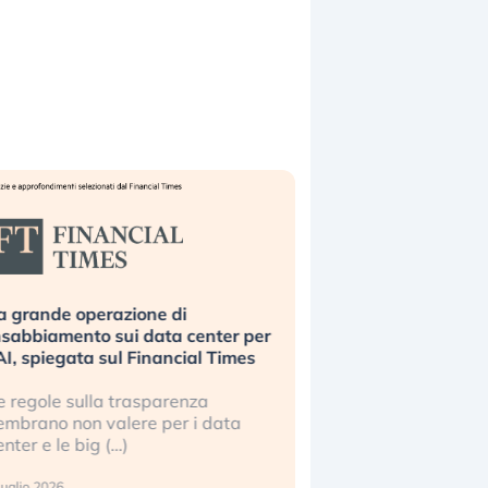
Bending Spoons non basta. Perché
la tecnologia europea non riesce a
scalare?
Perché gli americani e i cinesi ci
stanno superando in ogni campo (…)
2 luglio 2026