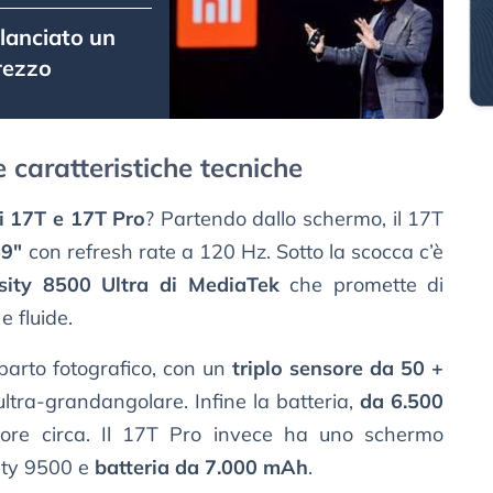
 lanciato un
rezzo
 caratteristiche tecniche
i 17T e 17T Pro
? Partendo dallo schermo, il 17T
9"
con refresh rate a 120 Hz. Sotto la scocca c’è
sity 8500 Ultra di MediaTek
che promette di
e fluide.
parto fotografico, con un
triplo sensore da 50 +
ultra-grandangolare. Infine la batteria,
da 6.500
ore circa. Il 17T Pro invece ha uno schermo
ity 9500 e
batteria da 7.000 mAh
.