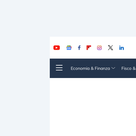
Economia & Finanza
Fisco 