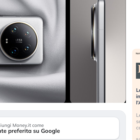
nti a spegnere
La grande operazione di
titori stanno
insabbiamento sui data center per
rischio?
l’AI, spiegata sul Financial Times
h continuano a
Le regole sulla trasparenza
geopolitico: il (…)
sembrano non valere per i data
iungi Money.it come
center e le big (…)
te preferita su Google
9 luglio 2026