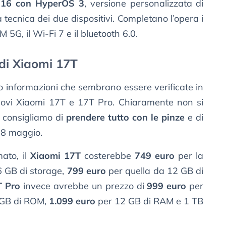
 16 con HyperOS 3
, versione personalizzata di
 tecnica dei due dispositivi. Completano l’opera i
IM 5G, il Wi-Fi 7 e il bluetooth 6.0.
 di Xiaomi 17T
o informazioni che sembrano essere verificate in
 nuovi Xiaomi 17T e 17T Pro. Chiaramente non si
 ti consigliamo di
prendere tutto con le pinze
e di
28 maggio.
ato, il
Xiaomi 17T
costerebbe
749 euro
per la
 GB di storage,
799 euro
per quella da 12 GB di
T Pro
invece avrebbe un prezzo di
999 euro
per
 GB di ROM,
1.099 euro
per 12 GB di RAM e 1 TB