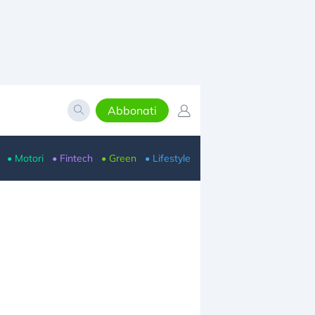
Abbonati
• Motori
• Fintech
• Green
• Lifestyle