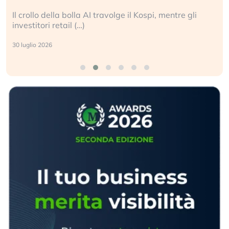
La ricchezza mondiale cresce, ma è sempre più
sganciata dall’economia reale. (…)
24 luglio 2026