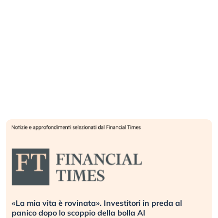
Quando la finanza pesa più dell’economia reale.
L’America sta ripetendo gli errori del 2008?