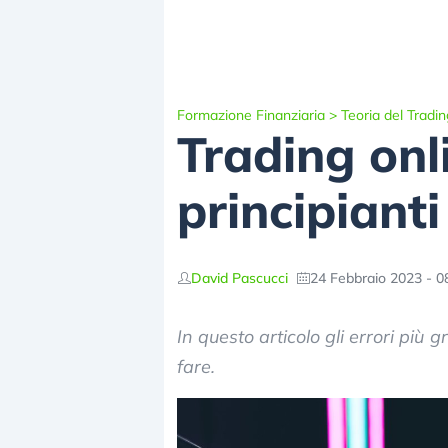
Formazione Finanziaria
>
Teoria del Tradin
Trading onli
principianti
David Pascucci
24 Febbraio 2023 - 0
In questo articolo gli errori più
fare.