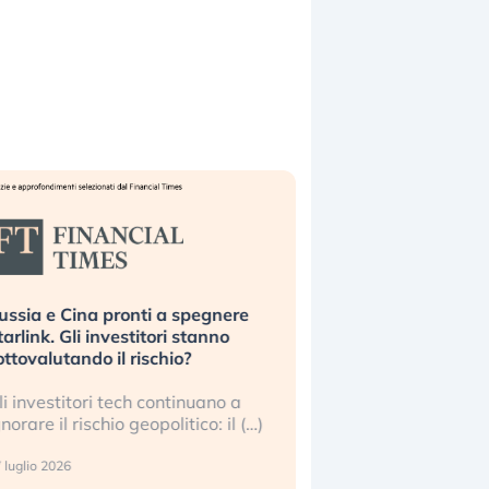
ussia e Cina pronti a spegnere
La grande operazion
tarlink. Gli investitori stanno
insabbiamento sui da
ottovalutando il rischio?
l’AI, spiegata sul Fi
li investitori tech continuano a
Le regole sulla trasp
gnorare il rischio geopolitico: il (…)
sembrano non valere 
center e le big (…)
 luglio 2026
9 luglio 2026