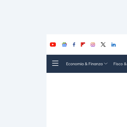
Economia & Finanza
Fisco 