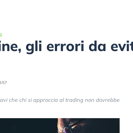
g
ne, gli errori da evi
8:57
 gravi che chi si approccia al trading non dovrebbe