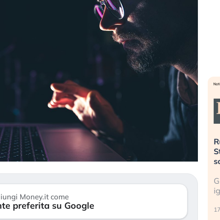
». Investitori
Quando la finanza pesa più
R
o lo scoppio
dell’economia reale. L’America sta
S
ripetendo gli errori del 2008?
s
travolge il
La ricchezza mondiale cresce, ma è
G
itori retail (…)
sempre più sganciata dall’economia
i
iungi Money.it come
reale. (…)
te preferita su Google
17
24 luglio 2026