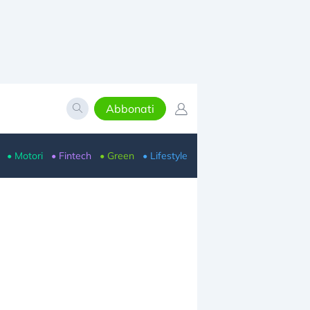
Abbonati
• Motori
• Fintech
• Green
• Lifestyle