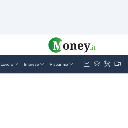
& Lavoro
Imprese
Risparmio