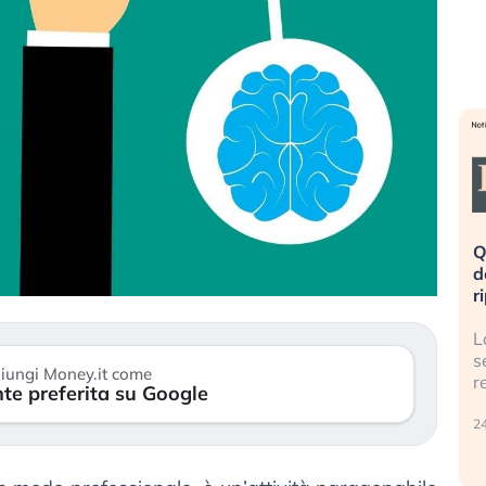
eme alla
«La mia vita è rovinata». Investitori
Q
uidando il
in preda al panico dopo lo scoppio
d
della bolla AI
r
finalmente
Il crollo della bolla AI travolge il
L
tanchezza
Kospi, mentre gli investitori retail (…)
s
iungi Money.it come
r
te preferita su Google
30 luglio 2026
24