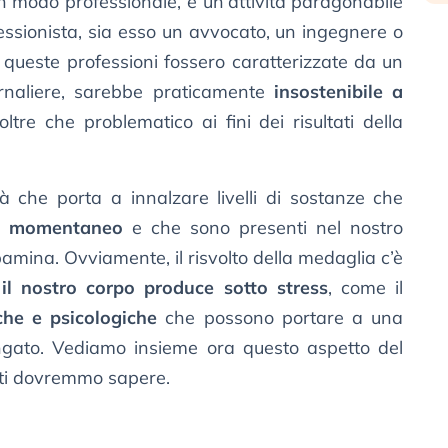
 in modo professionale, è un’attività paragonabile
essionista, sia esso un avvocato, un ingegnere o
queste professioni fossero caratterizzate da un
rnaliere, sarebbe praticamente
insostenibile a
 oltre che problematico ai fini dei risultati della
tà che porta a innalzare livelli di sostanze che
e momentaneo
e che sono presenti nel nostro
amina. Ovviamente, il risvolto della medaglia c’è
e
il nostro corpo produce sotto stress
, come il
che e psicologiche
che possono portare a una
ngato. Vediamo insieme ora questo aspetto del
utti dovremmo sapere.