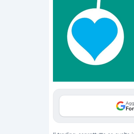
Dalle valutazioni estr
correzione. Cosa sta g
repricing degli asset?
Gli investitori stanno 
mostrando segni di s
Agg
verso le (…)
Fon
3 agosto 2026