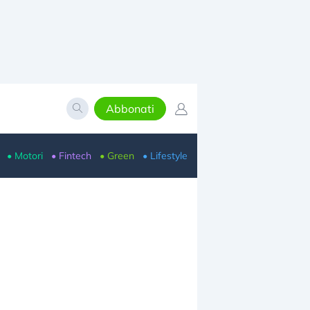
Abbonati
• Motori
• Fintech
• Green
• Lifestyle