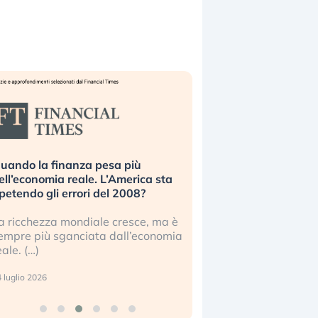
uando la finanza pesa più
Russia e Cina pronti
ell’economia reale. L’America sta
Starlink. Gli investit
ipetendo gli errori del 2008?
sottovalutando il ris
a ricchezza mondiale cresce, ma è
Gli investitori tech c
empre più sganciata dall’economia
ignorare il rischio geop
eale. (…)
17 luglio 2026
 luglio 2026