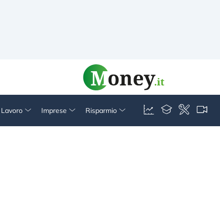
& Lavoro
Imprese
Risparmio