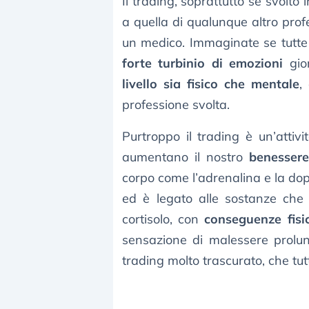
Il trading, soprattutto se svolto
a quella di qualunque altro prof
un medico. Immaginate se tutte 
forte turbinio di emozioni
gio
livello sia fisico che mentale
,
professione svolta.
Purtroppo il trading è un’attivi
aumentano il nostro
benesser
corpo come l’adrenalina e la dop
ed è legato alle sostanze ch
cortisolo, con
conseguenze fisi
sensazione di malessere prolu
trading molto trascurato, che t