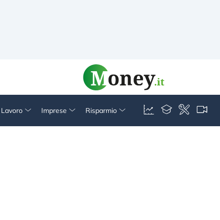
& Lavoro
Imprese
Risparmio