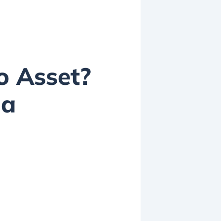
o Asset?
da