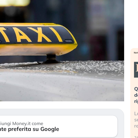
eme alla
«La mia vita è rovinata». Investitori
Q
uidando il
in preda al panico dopo lo scoppio
d
della bolla AI
r
finalmente
Il crollo della bolla AI travolge il
L
tanchezza
Kospi, mentre gli investitori retail (…)
s
iungi Money.it come
r
te preferita su Google
30 luglio 2026
24