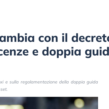
cambia con il decret
icenze e doppia gui
axi e sulla regolamentazione della doppia guida
sset.