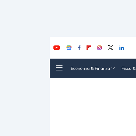
Economia & Finanza
Fisco 