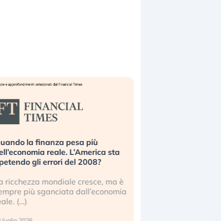
uando la finanza pesa più
Russia e Cina pronti
ell’economia reale. L’America sta
Starlink. Gli investit
ipetendo gli errori del 2008?
sottovalutando il ris
a ricchezza mondiale cresce, ma è
Gli investitori tech c
empre più sganciata dall’economia
ignorare il rischio geop
eale. (…)
17 luglio 2026
 luglio 2026