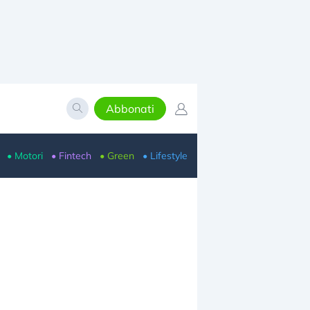
Abbonati
• Motori
• Fintech
• Green
• Lifestyle