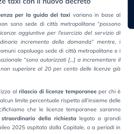
e taxi con il nuovo decreto
icenza per la guida del taxi
variano in base al
non sono sede di città metropolitane “
possono
licenze aggiuntive per l’esercizio del servizio di
ordinario incremento della domanda
” mentre, i
comuni capoluogo sede di città metropolitane e i
azionale “
sono autorizzati [...] a incrementare il
 non superiore al 20 per cento delle licenze già
rizza al
rilascio di licenze temporanee
per chi è
alcun limite percentuale rispetto all’insieme delle
specifichiamo che le licenze temporanee saranno
traordinario della richiesta
legato a grandi
ileo 2025 ospitato dalla Capitale, o a periodi in