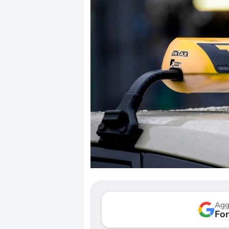
Dalle valutazioni estr
correzione. Cosa sta g
repricing degli asset?
Gli investitori stanno 
mostrando segni di s
Agg
verso le (…)
Fon
3 agosto 2026