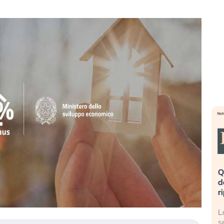
eme alla
«La mia vita è rovinata». Investitori
Q
uidando il
in preda al panico dopo lo scoppio
d
della bolla AI
r
finalmente
Il crollo della bolla AI travolge il
L
tanchezza
Kospi, mentre gli investitori retail (…)
s