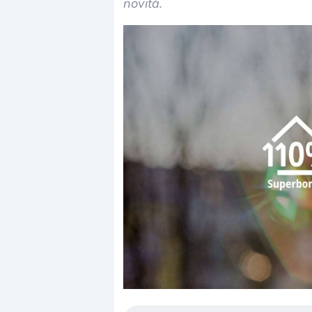
novità.
Dalle valutazioni estr
correzione. Cosa sta g
repricing degli asset?
Gli investitori stanno 
mostrando segni di s