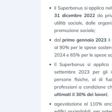
il Superbonus si applica nel
31 dicembre 2022
da priv
utilità sociale, dalle organ
promozione sociale;
dal
primo gennaio 2023
il
al 90% per le spese sosten
2024 e 65% per le spese so
Il Superbonus si applica
settembre 2023 per gli in
persone fisiche, al di fuo
professioni a condizione c
ultimati il 30% dei lavori
;
agevolazione al 110% anc
edifici assimilabili, per po