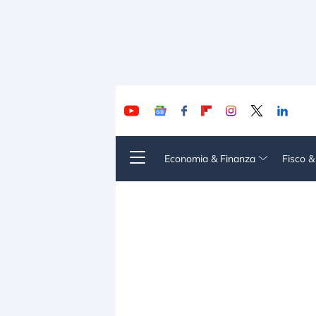
Economia & Finanza
Fisco 