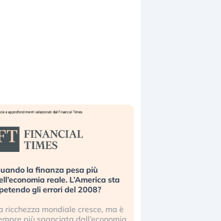
uando la finanza pesa più
Russia e Cina pronti
ell’economia reale. L’America sta
Starlink. Gli investit
ipetendo gli errori del 2008?
sottovalutando il ris
a ricchezza mondiale cresce, ma è
Gli investitori tech c
empre più sganciata dall’economia
ignorare il rischio geop