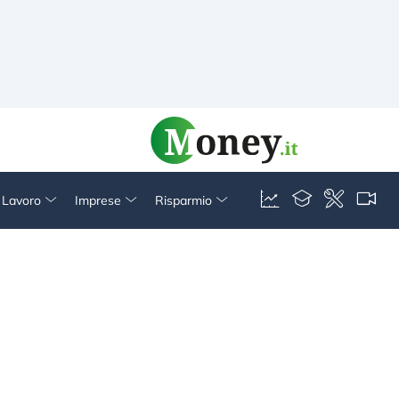
& Lavoro
Imprese
Risparmio