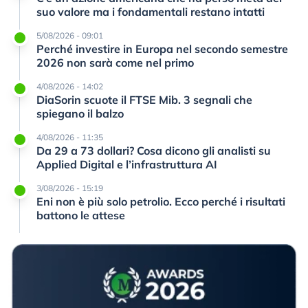
suo valore ma i fondamentali restano intatti
5/08/2026 - 09:01
Perché investire in Europa nel secondo semestre
2026 non sarà come nel primo
4/08/2026 - 14:02
DiaSorin scuote il FTSE Mib. 3 segnali che
spiegano il balzo
4/08/2026 - 11:35
Da 29 a 73 dollari? Cosa dicono gli analisti su
Applied Digital e l’infrastruttura AI
3/08/2026 - 15:19
Eni non è più solo petrolio. Ecco perché i risultati
battono le attese