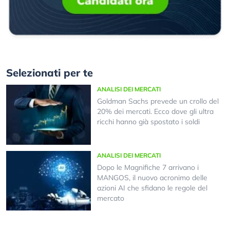
Selezionati per te
ANALISI DEI MERCATI
Goldman Sachs prevede un crollo del
20% dei mercati. Ecco dove gli ultra
ricchi hanno già spostato i soldi
ANALISI DEI MERCATI
Dopo le Magnifiche 7 arrivano i
MANGOS, il nuovo acronimo delle
azioni AI che sfidano le regole del
mercato