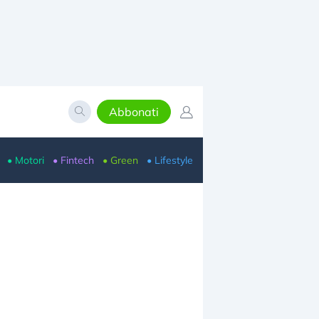
Abbonati
• Motori
• Fintech
• Green
• Lifestyle