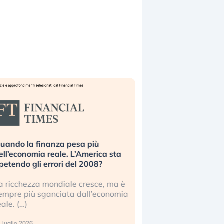
uando la finanza pesa più
Russia e Cina pronti
ell’economia reale. L’America sta
Starlink. Gli investit
ipetendo gli errori del 2008?
sottovalutando il ris
a ricchezza mondiale cresce, ma è
Gli investitori tech c
empre più sganciata dall’economia
ignorare il rischio geop
eale. (…)
17 luglio 2026
 luglio 2026