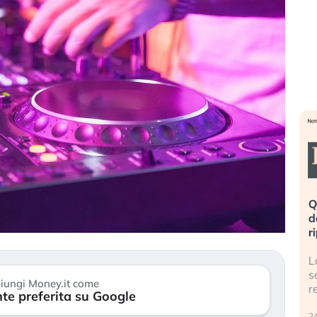
eme alla
«La mia vita è rovinata». Investitori
Q
uidando il
in preda al panico dopo lo scoppio
d
della bolla AI
r
finalmente
Il crollo della bolla AI travolge il
L
tanchezza
Kospi, mentre gli investitori retail (…)
s
iungi Money.it come
r
te preferita su Google
30 luglio 2026
24