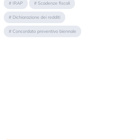
#
IRAP
#
Scadenze fiscali
#
Dichiarazione dei redditi
#
Concordato preventivo biennale