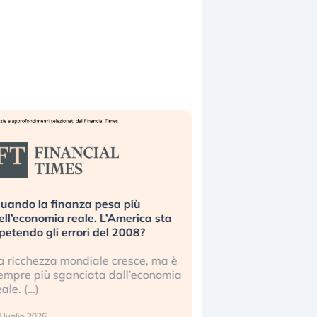
uando la finanza pesa più
Russia e Cina pronti
ell’economia reale. L’America sta
Starlink. Gli investit
ipetendo gli errori del 2008?
sottovalutando il ris
a ricchezza mondiale cresce, ma è
Gli investitori tech c
empre più sganciata dall’economia
ignorare il rischio geop
eale. (…)
17 luglio 2026
 luglio 2026