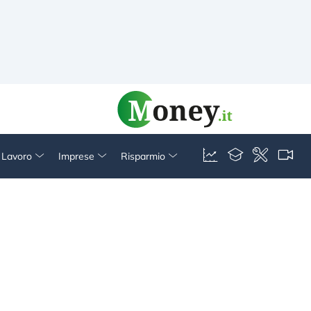
& Lavoro
Imprese
Risparmio