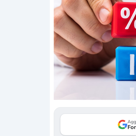
Dalle valutazioni estr
correzione. Cosa sta g
repricing degli asset?
Gli investitori stanno 
mostrando segni di s
Agg
verso le (…)
Fon
3 agosto 2026