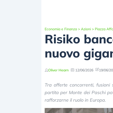
Economia e Finanza
>
Azioni
>
Piazza Affa
Risiko banc
nuovo gigan
Oliver Hearn
12/06/2026
19/06/20
Tra offerte concorrenti, fusioni
partita per Monte dei Paschi pot
rafforzarne il ruolo in Europa.