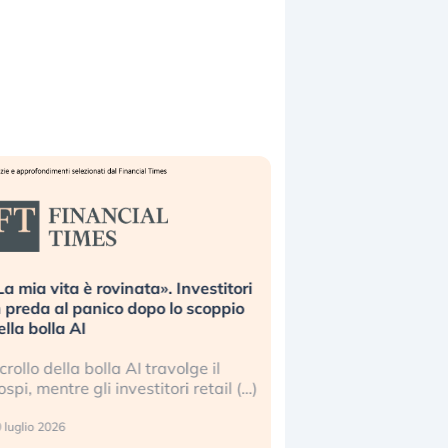
è rovinata». Investitori
Quando la finanza pesa più
panico dopo lo scoppio
dell’economia reale. L’America s
I
ripetendo gli errori del 2008?
a bolla AI travolge il
La ricchezza mondiale cresce, m
 gli investitori retail (…)
sempre più sganciata dall’econ
reale. (…)
24 luglio 2026