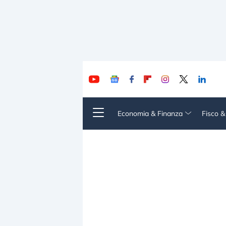
Economia & Finanza
Fisco 