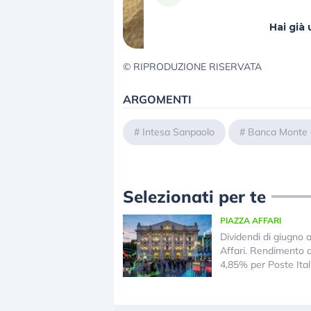
Hai gi
© RIPRODUZIONE RISERVATA
ARGOMENTI
#
Intesa Sanpaolo
#
Banca Monte d
Selezionati per te
PIAZZA AFFARI
Dividendi di giugno 
Affari. Rendimento 
4,85% per Poste Ital