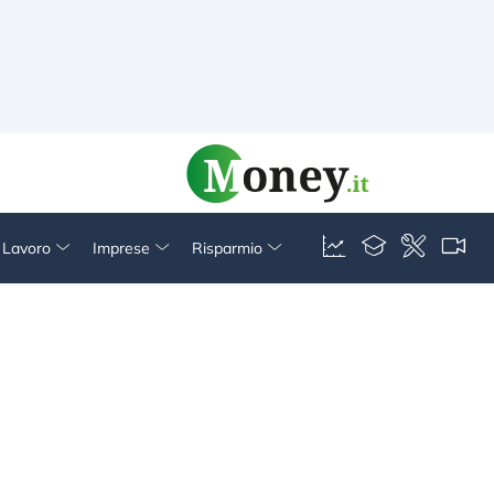
& Lavoro
Imprese
Risparmio