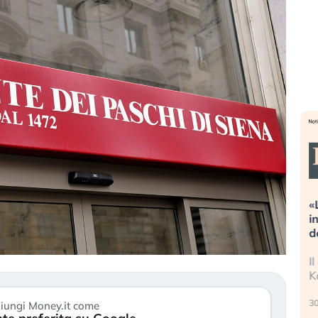
Dalle valutazioni estreme alla
«La mia vita 
correzione. Cosa sta guidando il
in preda al 
repricing degli asset?
della bolla A
Gli investitori stanno finalmente
Il crollo dell
mostrando segni di stanchezza
Kospi, mentre
verso le (…)
30 luglio 2026
iungi Money.it come
3 agosto 2026