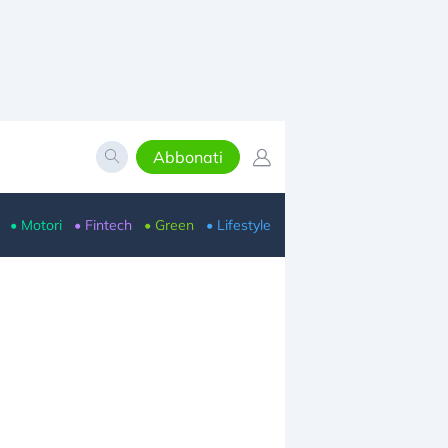
Abbonati
• Motori
• Fintech
• Green
• Lifestyle