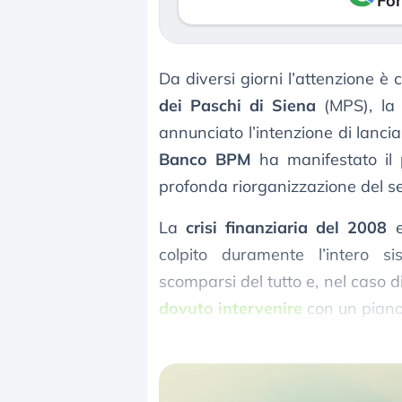
Fon
Da diversi giorni l’attenzione è 
dei Paschi di Siena
(MPS), la 
annunciato l’intenzione di lanci
Banco BPM
ha manifestato il 
profonda riorganizzazione del se
La
crisi finanziaria del 2008
e
colpito duramente l’intero si
scomparsi del tutto e, nel caso d
dovuto intervenire
con un piano 
ed evitare il fallimento della ban