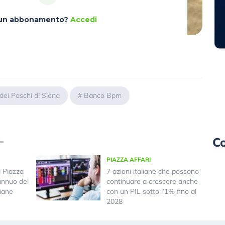
à un abbonamento?
Accedi
ei Paschi di Siena
#
Banco Bpm
Co
PIAZZA AFFARI
a Piazza
7 azioni italiane che possono
annuo del
continuare a crescere anche
iane
con un PIL sotto l’1% fino al
2028