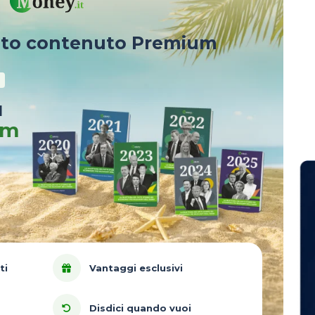
sto contenuto Premium
u
um
ti
Vantaggi esclusivi
Disdici quando vuoi