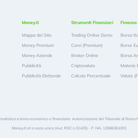
Money.it
Strumenti Finanziari
Finanza 
Mappa del Sito
Trading Online Demo
Borsa It
Money Premium
Corsi (Premium)
Borse E
Money Aziende
Broker Online
Borsa A
Pubblicità
Criptovalute
Materie 
Pubblicità Elettorale
Calcolo Percentuale
Valute (
rnalistica a tema economico e finanziario. Autorizzazione del Tribunale di Roma 
Money.it srl a socio unico (Aut. ROC n.31425) - P. IVA: 13586361001