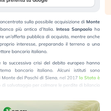
te preferita su Google
concentrata sulla possibile acquisizione di
Monte
banca più antica d’Italia.
Intesa Sanpaolo
ha
are un’offerta pubblica di acquisto, mentre anche
proprio interesse, preparando il terreno a una
ttore bancario italiano.
 la successiva crisi del debito europeo hanno
stema bancario italiano. Alcuni istituti sono
i
Monte dei Paschi di Siena
, nel 2017
lo Stato è
di salvataggio per colmare le perdite di bilancio
ca.