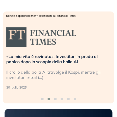
vita è rovinata». Investitori in preda al
Quando la
dopo lo scoppio della bolla AI
L’America 
o della bolla AI travolge il Kospi, mentre gli
La ricche
ori retail (…)
sganciata 
2026
24 luglio 202