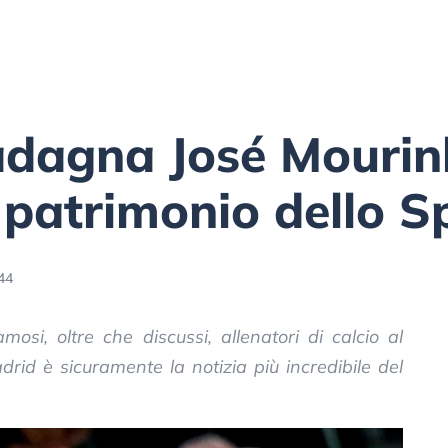
dagna José Mourin
 patrimonio dello S
44
osi, oltre che discussi, allenatori di calcio al
drid è sicuramente la notizia più incredibile del