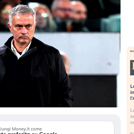
sa più
Russia e Cina pronti a spegnere
L
’America sta
Starlink. Gli investitori stanno
i
l 2008?
sottovalutando il rischio?
l
 cresce, ma è
Gli investitori tech continuano a
L
dall’economia
ignorare il rischio geopolitico: il (…)
s
c
17 luglio 2026
iungi Money.it come
9 