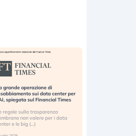
a grande operazione di
Bending Spoons non 
nsabbiamento sui data center per
la tecnologia europe
’AI, spiegata sul Financial Times
scalare?
e regole sulla trasparenza
Perché gli americani e 
embrano non valere per i data
stanno superando in 
enter e le big (…)
2 luglio 2026
luglio 2026