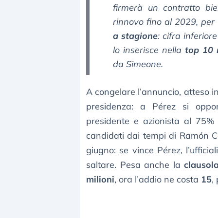
firmerà un contratto bi
rinnovo fino al 2029, pe
a stagione
: cifra inferi
lo inserisce nella
top 10 
da Simeone.
A congelare l’annuncio, atteso i
presidenza: a Pérez si oppo
presidente e azionista al 75% 
candidati dai tempi di Ramón Ca
giugno: se vince Pérez, l’ufficial
saltare. Pesa anche la
clausol
milioni
, ora l’addio ne costa
15
,