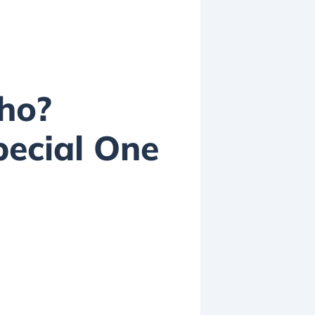
ho?
pecial One