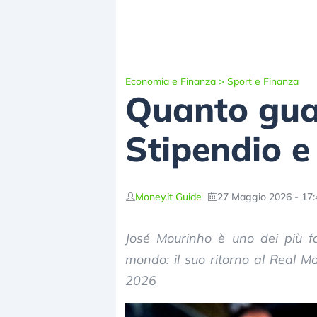
Economia e Finanza
>
Sport e Finanza
Quanto gua
Stipendio e
Money.it Guide
27 Maggio 2026 - 17:
José Mourinho è uno dei più fam
mondo: il suo ritorno al Real Ma
2026