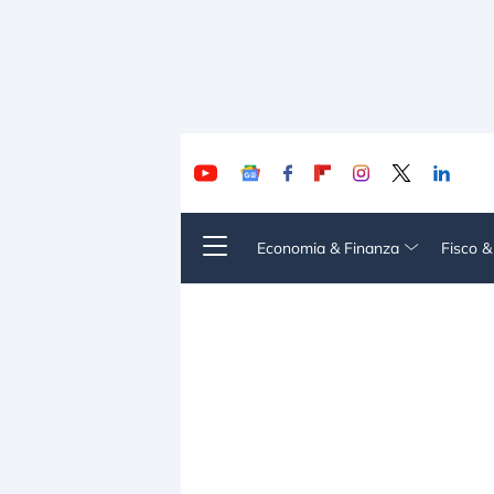
Economia & Finanza
Fisco 