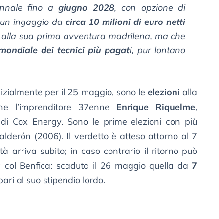
ennale fino a
giugno 2028
, con opzione di
r un ingaggio da
circa 10 milioni di euro netti
ore alla sua prima avventura madrilena, ma che
mondiale dei tecnici più pagati
, pur lontano
nizialmente per il 25 maggio, sono le
elezioni
alla
ne l’imprenditore 37enne
Enrique Riquelme
,
di Cox Energy. Sono le prime elezioni con più
lderón (2006). Il verdetto è atteso attorno al 7
ità arriva subito; in caso contrario il ritorno può
a
col Benfica: scaduta il 26 maggio quella da
7
 pari al suo stipendio lordo.