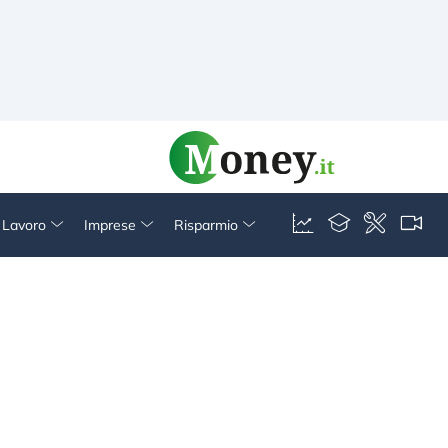
& Lavoro
Imprese
Risparmio