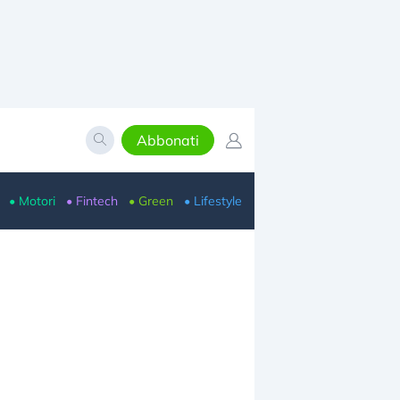
Abbonati
• Motori
• Fintech
• Green
• Lifestyle