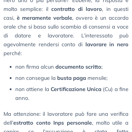
nero uno o più persone? Ebbene, la risposta è
molto semplice: il
contratto di lavoro
, in questi
casi,
è meramente verbale
, ovvero è un accordo
orale che si basa sullo scambio di consensi a voce
di datore e lavoratore. L’interessato può
agevolmente rendersi conto di
lavorare in nero
perché:
non firma alcun
documento scritto
;
non consegue la
busta paga
mensile;
non ottiene la
Certificazione Unica
(Cu) a fine
anno.
Ma attenzione: il lavoratore può fare una verifica
dell’
estratto conto Inps personale
, molto utile a
capire se l’assunzione è stata fatta