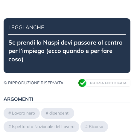
LEGGI ANCHE
Se prendi la Naspi devi passare al centro
per l’impiego (ecco quando e per fare
cosa)
© RIPRODUZIONE RISERVATA
ARGOMENTI
#
Lavoro nero
#
dipendenti
#
Ispettorato Nazionale del Lavoro
#
Ricorso