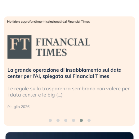
e di insabbiamento sui data
Bending Spoons non ba
egata sul Financial Times
europea non riesce a s
sparenza sembrano non valere per
Perché gli americani e 
 (…)
ogni campo (…)
2 luglio 2026