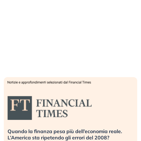
Russia e Cina pronti a spegnere Starlink. Gli
investitori stanno sottovalutando il rischio?