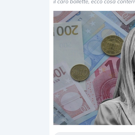
il caro bollette, ecco cosa conter
Dalle valutazioni estr
correzione. Cosa sta g
repricing degli asset?
Gli investitori stanno 
mostrando segni di s