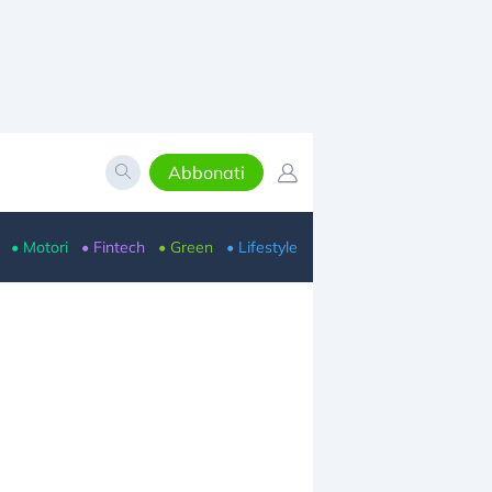
Abbonati
• Motori
• Fintech
• Green
• Lifestyle