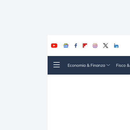
Economia & Finanza
Fisco 