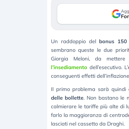
verso le (…)
Agg
Fon
3 agosto 2026
Un raddoppio del
bonus 150
sembrano queste le due prior
Giorgia Meloni, da mette
l’insediamento
dell’esecutivo. 
conseguenti effetti dell’inflazione
Il primo problema sarà quindi
delle bollette
. Non bastano le 
calmierare le tariffe più alte di 
farlo la maggioranza di centrode
lasciati nel cassetto da Draghi.