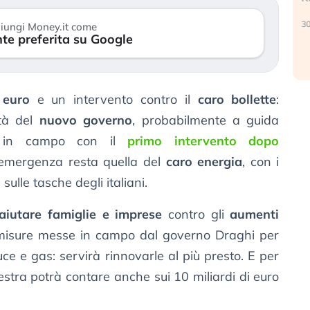
r
30 luglio 2026
iungi Money.it come
te preferita su Google
24
 euro
e un intervento contro il
caro bollette
:
ità del
nuovo governo
, probabilmente a guida
re in campo con il
primo intervento dopo
L’emergenza resta quella del
caro energia
, con i
 sulle tasche degli italiani.
aiutare famiglie e imprese
contro gli
aumenti
misure messe in campo dal governo Draghi per
luce e gas: servirà rinnovarle al più presto. E per
stra potrà contare anche sui 10 miliardi di euro