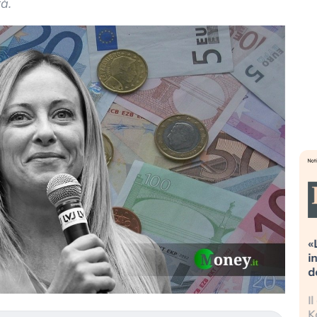
rà.
eme alla
«La mia vita è rovinata». Investitori
Q
uidando il
in preda al panico dopo lo scoppio
d
della bolla AI
r
finalmente
Il crollo della bolla AI travolge il
L
tanchezza
Kospi, mentre gli investitori retail (…)
s