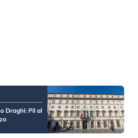
o Draghi: Pil al
lzo