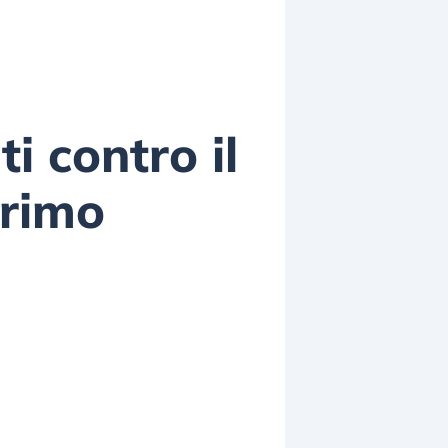
i contro il
primo