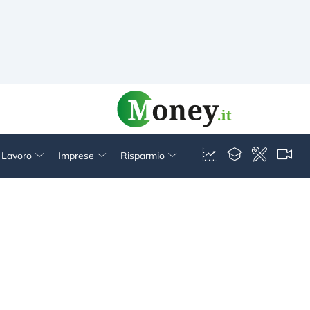
& Lavoro
Imprese
Risparmio