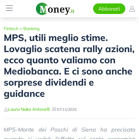
Abbonati
Fintech
>
Banking
MPS, utili meglio stime.
Lovaglio scatena rally azioni,
ecco quanto valiamo con
Mediobanca. E ci sono anche
sorprese dividendi e
guidance
Laura Naka Antonelli
07/11/2025
MPS-Monte dei Paschi di Siena ha precisato
quando si vedrà l’effetto sul conto economico