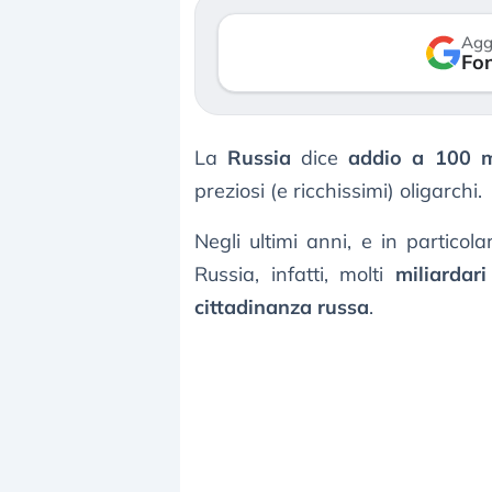
so le (…)
30 luglio 2026
Agg
Fon
gosto 2026
La
Russia
dice
addio a 100 mi
preziosi (e ricchissimi) oligarchi.
Negli ultimi anni, e in particola
Russia, infatti, molti
miliardari
cittadinanza russa
.