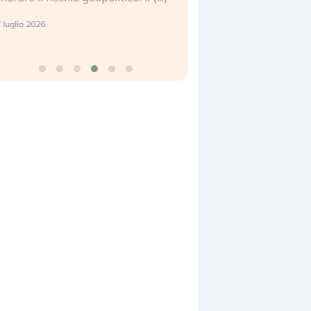
center e le big (…)
 luglio 2026
9 luglio 2026