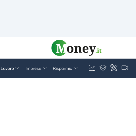
& Lavoro
Imprese
Risparmio