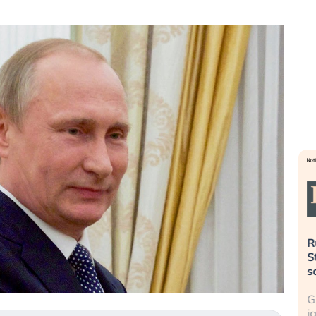
». Investitori
Quando la finanza pesa più
R
o lo scoppio
dell’economia reale. L’America sta
S
ripetendo gli errori del 2008?
s
travolge il
La ricchezza mondiale cresce, ma è
G
itori retail (…)
sempre più sganciata dall’economia
i