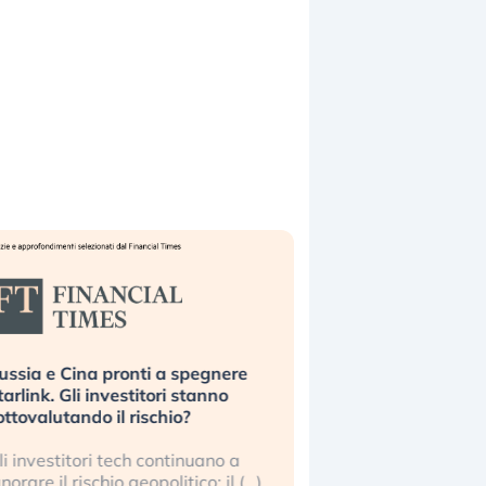
ussia e Cina pronti a spegnere
La grande operazion
tarlink. Gli investitori stanno
insabbiamento sui da
ottovalutando il rischio?
l’AI, spiegata sul Fi
li investitori tech continuano a
Le regole sulla trasp
gnorare il rischio geopolitico: il (…)
sembrano non valere 