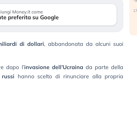
reale. (…)
17
iungi Money.it come
te preferita su Google
24 luglio 2026
liardi di dollari
, abbandonata da alcuni suoi
re dopo l’
invasione dell’Ucraina
da parte della
 russi
hanno scelto di rinunciare alla propria