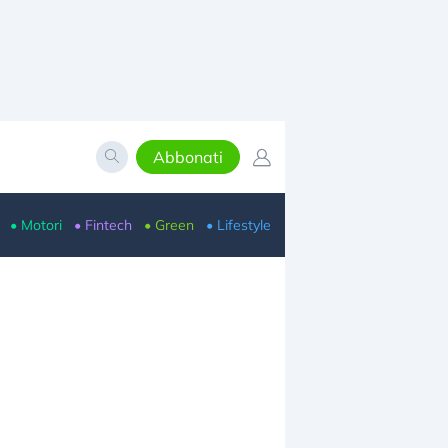
Abbonati
• Motori
• Fintech
• Green
• Lifestyle