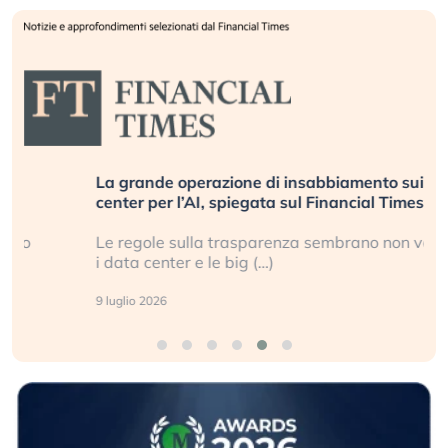
La grande operazione di insabbiamento sui data
center per l’AI, spiegata sul Financial Times
Le regole sulla trasparenza sembrano non valere per
i data center e le big (…)
9 luglio 2026