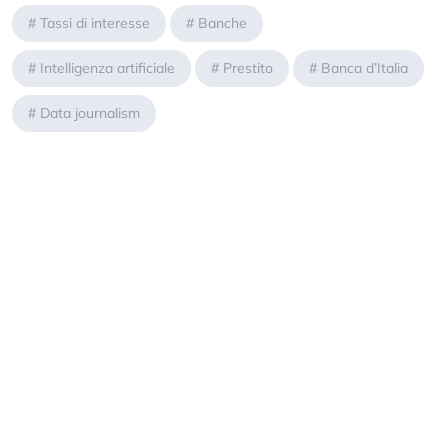
#
Tassi di interesse
#
Banche
#
Intelligenza artificiale
#
Prestito
#
Banca d’Italia
#
Data journalism