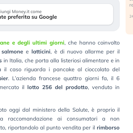
reale. (…)
iungi Money.it come
te preferita su Google
24 luglio 2026
mane e degli ultimi giorni
, che hanno coinvolto
l
salmone
e
latticini
, è di nuovo allarme per il
s
in Italia, che porta alla listeriosi alimentare e in
ta il caso riguarda i pancake al cioccolato del
ier
. L’azienda francese quattro giorni fa, il 6
 mercato il
lotto 256 del prodotto
, venduto in
oto oggi dal ministero della Salute, è proprio il
la raccomandazione ai consumatori a non
to, riportandolo al punto vendita per il
rimborso