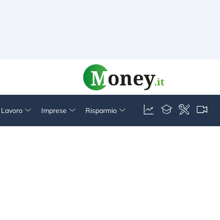
& Lavoro
Imprese
Risparmio