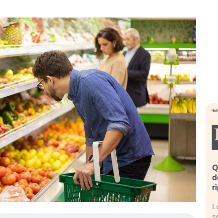
inata». Investitori
Quando la finanza pesa più
o dopo lo scoppio
dell’economia reale. L’America sta
ripetendo gli errori del 2008?
a AI travolge il
La ricchezza mondiale cresce, ma è
nvestitori retail (…)
sempre più sganciata dall’economia