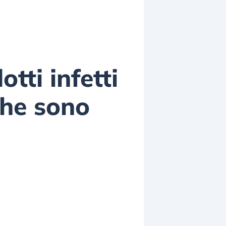
tti infetti
 che sono