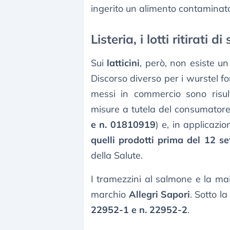
ingerito un alimento contaminat
Listeria, i lotti ritirati 
Sui
latticini
, però, non esiste un
Discorso diverso per i wurstel fo
messi in commercio sono risult
misure a tutela del consumatore con
e n. 01810919
) e, in applicazi
quelli prodotti prima del 12 s
della Salute.
I tramezzini al salmone e la maio
marchio
Allegri Sapori
. Sotto la
22952-1 e n. 22952-2
.