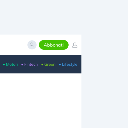
Abbonati
• Motori
• Fintech
• Green
• Lifestyle