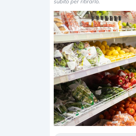
subito per ritirarlo.
Dalle valutazioni estreme alla
«La mia vita è rov
correzione. Cosa sta guidando il
in preda al panic
repricing degli asset?
della bolla AI
Gli investitori stanno finalmente
Il crollo della boll
mostrando segni di stanchezza
Kospi, mentre gli i