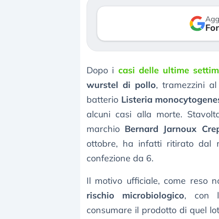
verso le (…)
30 luglio 2026
Agg
Fon
3 agosto 2026
Dopo i
casi delle ultime setti
wurstel di pollo
, tramezzini a
batterio
Listeria monocytogene
alcuni casi alla morte. Stavol
marchio
Bernard Jarnoux Crep
ottobre, ha infatti ritirato dal
confezione da 6.
Il motivo ufficiale, come reso n
rischio microbiologico
, con 
consumare il prodotto di quel lot