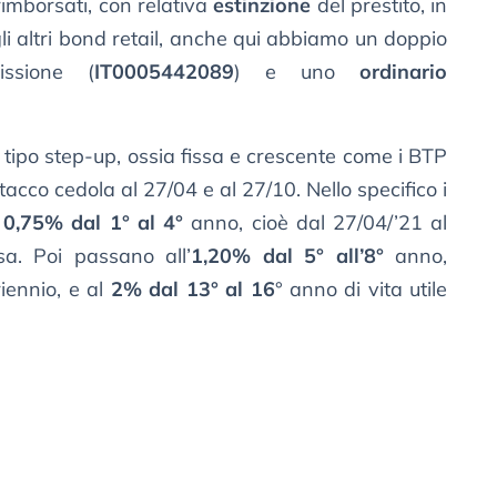
imborsati, con relativa
estinzione
del prestito, in
gli altri bond retail, anche qui abbiamo un doppio
sione (
IT0005442089
) e uno
ordinario
l tipo step-up, ossia fissa e crescente come i BTP
tacco cedola al 27/04 e al 27/10. Nello specifico i
o
0,75% dal 1° al 4°
anno, cioè dal 27/04/’21 al
sa. Poi passano all’
1,20% dal 5° all’8°
anno,
riennio, e al
2% dal 13° al 16
° anno di vita utile