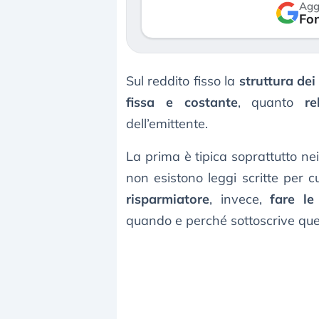
Agg
verso le (…)
Fon
3 agosto 2026
Sul reddito fisso la
struttura dei
fissa e costante
, quanto
r
dell’emittente.
La prima è tipica soprattutto ne
non esistono leggi scritte per c
risparmiatore
, invece,
fare le
quando e perché sottoscrive ques