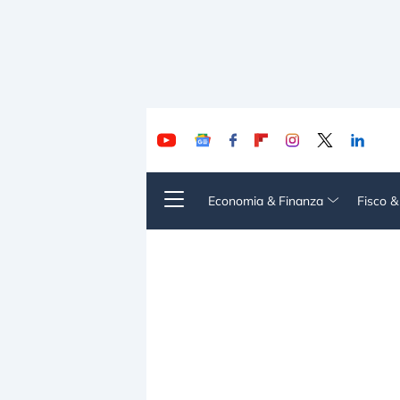
Economia & Finanza
Fisco 