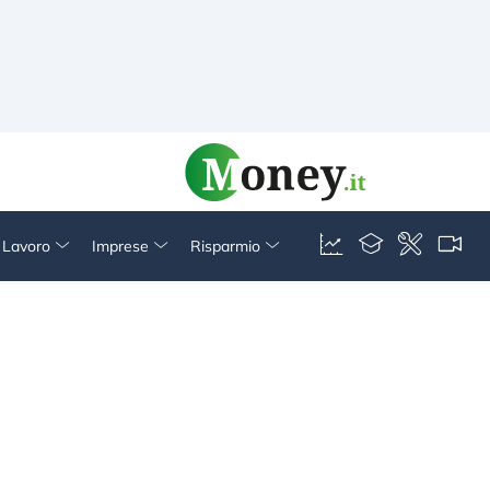
& Lavoro
Imprese
Risparmio