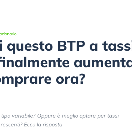
azionario
 questo BTP a tassi 
 finalmente aumenta
omprare ora?
4
el tipo variabile? Oppure è meglio optare per tassi
ecrescenti? Ecco la risposta