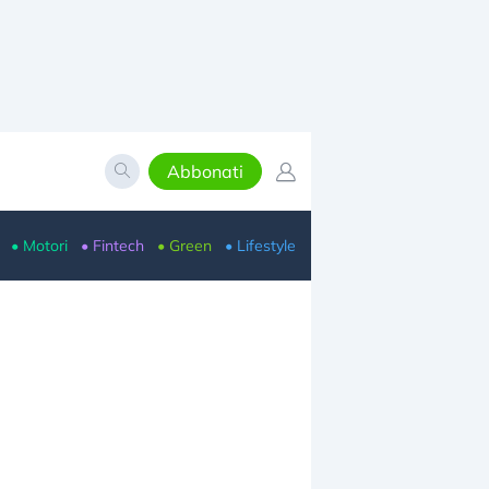
Abbonati
• Motori
• Fintech
• Green
• Lifestyle