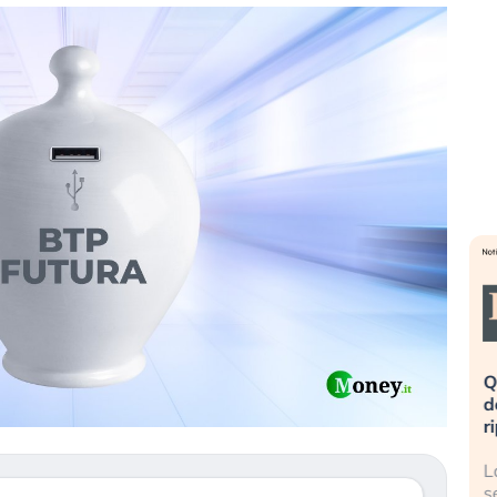
eme alla
«La mia vita è rovinata». Investitori
Q
uidando il
in preda al panico dopo lo scoppio
d
della bolla AI
r
finalmente
Il crollo della bolla AI travolge il
L
tanchezza
Kospi, mentre gli investitori retail (…)
s