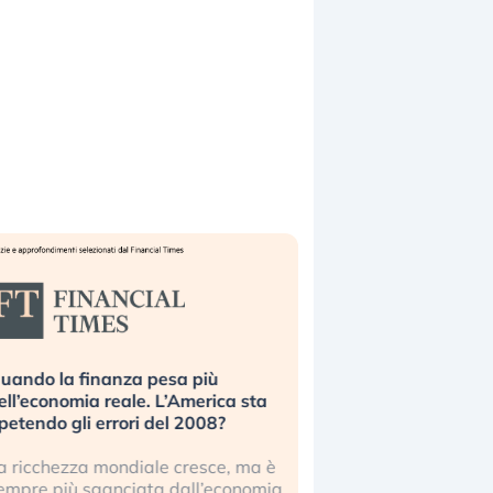
uando la finanza pesa più
Russia e Cina pronti
ell’economia reale. L’America sta
Starlink. Gli investit
ipetendo gli errori del 2008?
sottovalutando il ris
a ricchezza mondiale cresce, ma è
Gli investitori tech c
empre più sganciata dall’economia
ignorare il rischio geop