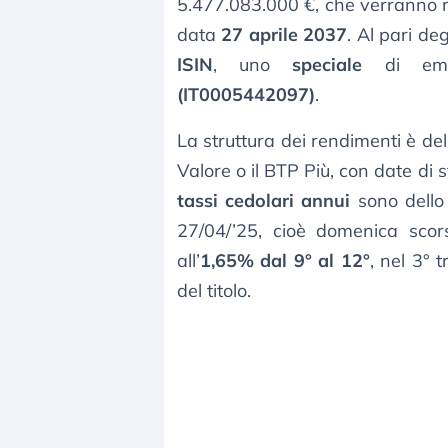
5.477.083.000 €, che verranno r
data
27 aprile 2037
. Al pari de
ISIN
, uno
speciale
di emis
(IT0005442097)
.
La struttura dei rendimenti è de
Valore o il BTP Più, con date di s
tassi cedolari annui
sono dell
27/04/’25, cioè domenica scor
all’
1,65% dal 9° al 12°
, nel 3° t
del titolo.