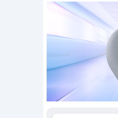
Dalle valutazioni estr
correzione. Cosa sta g
repricing degli asset?
Gli investitori stanno 
mostrando segni di s