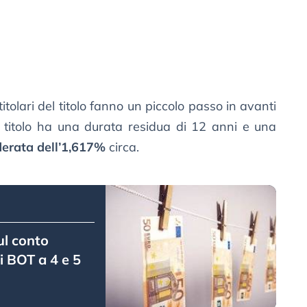
itolari del titolo fanno un piccolo passo in avanti
l titolo ha una durata residua di 12 anni e una
erata dell’1,617%
circa.
ul conto
i BOT a 4 e 5