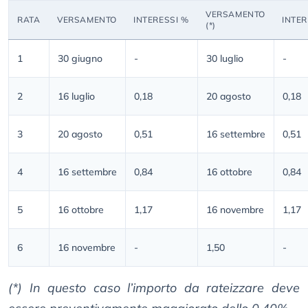
VERSAMENTO
RATA
VERSAMENTO
INTERESSI
%
INTER
(*)
1
30 giugno
-
30 luglio
-
2
16 luglio
0,18
20 agosto
0,18
3
20 agosto
0,51
16 settembre
0,51
4
16 settembre
0,84
16 ottobre
0,84
5
16 ottobre
1,17
16 novembre
1,17
6
16 novembre
-
1,50
-
(*) In questo caso l’importo da rateizzare deve